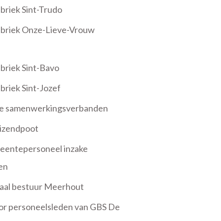
riek Sint-Trudo
abriek Onze-Lieve-Vrouw
briek Sint-Bavo
riek Sint-Jozef
jke samenwerkingsverbanden
uizendpoot
meentepersoneel inzake
en
okaal bestuur Meerhout
voor personeelsleden van GBS De