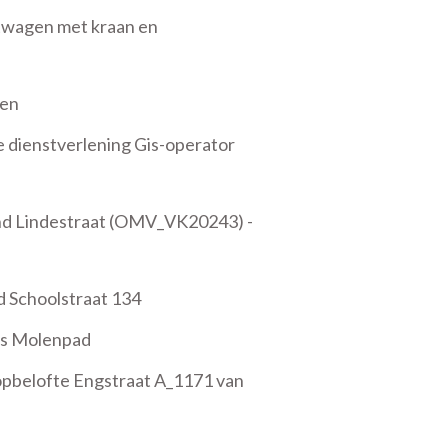
twagen met kraan en
pen
 dienstverlening Gis-operator
nd Lindestraat (OMV_VK20243) -
 Schoolstraat 134
is Molenpad
opbelofte Engstraat A_1171 van