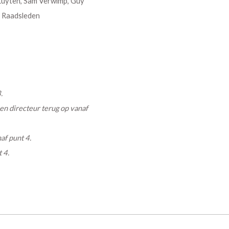
 Luyten, Sam Verwimp, Guy
, Raadsleden
.
n directeur terug op vanaf
af punt 4.
 4.