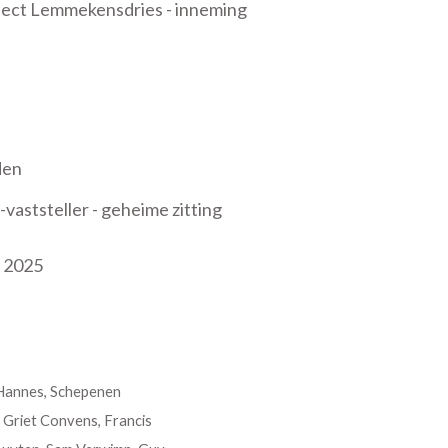
ect Lemmekensdries - inneming
den
ststeller - geheime zitting
 2025
 Hannes, Schepenen
, Griet Convens, Francis