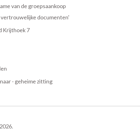
name van de groepsaankoop
 vertrouwelijke documenten'
 Krijthoek 7
den
aar - geheime zitting
 2026.