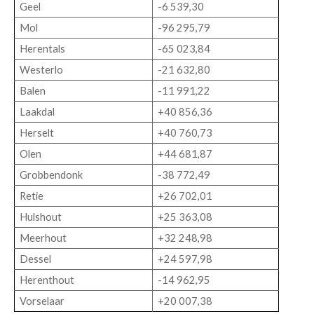
Geel
-6 539,30
Mol
-96 295,79
Herentals
-65 023,84
Westerlo
-21 632,80
Balen
-11 991,22
Laakdal
+40 856,36
Herselt
+40 760,73
Olen
+44 681,87
Grobbendonk
-38 772,49
Retie
+26 702,01
Hulshout
+25 363,08
Meerhout
+32 248,98
Dessel
+24 597,98
Herenthout
-14 962,95
Vorselaar
+20 007,38