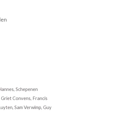
den
 Hannes, Schepenen
, Griet Convens, Francis
 Luyten, Sam Verwimp, Guy