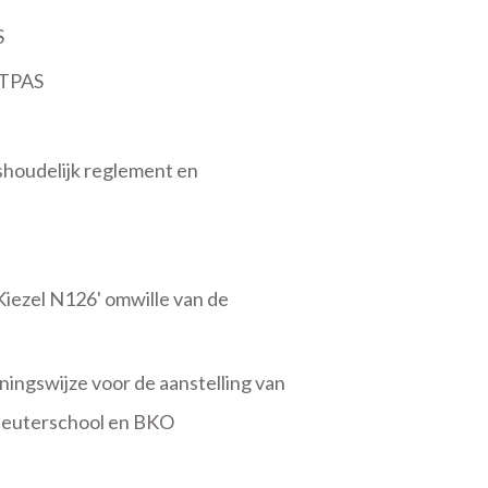
S
iTPAS
houdelijk reglement en
iezel N126' omwille van de
ingswijze voor de aanstelling van
leuterschool en BKO