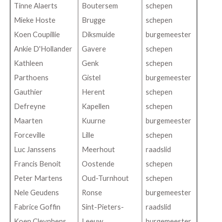
Tinne Alaerts
Boutersem
schepen
Mieke Hoste
Brugge
schepen
Koen Coupillie
Diksmuide
burgemeester
Ankie D'Hollander
Gavere
schepen
Kathleen
Genk
schepen
Parthoens
Gistel
burgemeester
Gauthier
Herent
schepen
Defreyne
Kapellen
schepen
Maarten
Kuurne
burgemeester
Forceville
Lille
schepen
Luc Janssens
Meerhout
raadslid
Francis Benoit
Oostende
schepen
Peter Martens
Oud-Turnhout
schepen
Nele Geudens
Ronse
burgemeester
Fabrice Goffin
Sint-Pieters-
raadslid
Koen Cleynhens
Leeuw
burgemeester