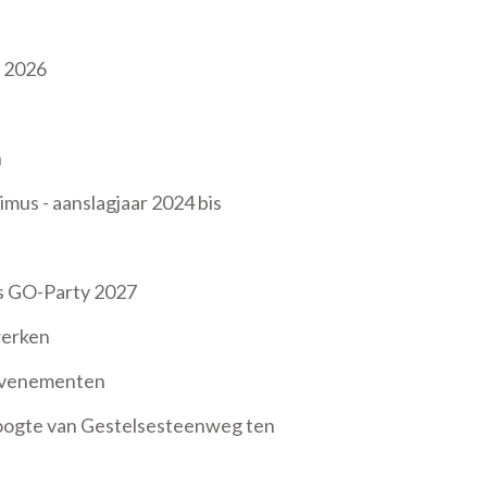
l 2026
n
mus - aanslagjaar 2024 bis
js GO-Party 2027
werken
 evenementen
oogte van Gestelsesteenweg ten